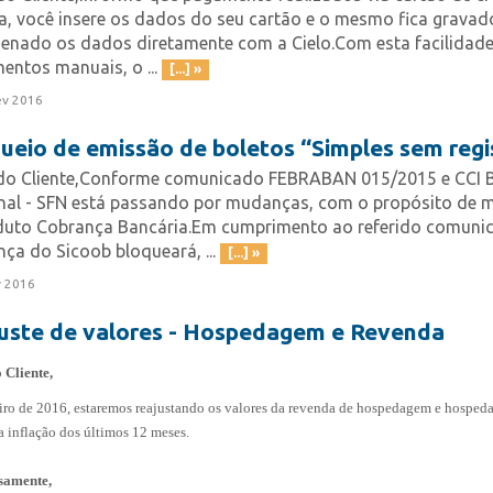
ja, você insere os dados do seu cartão e o mesmo fica grava
enado os dados diretamente com a Cielo.Com esta facilidade,
entos manuais, o ...
[...] »
ev 2016
ueio de emissão de boletos “Simples sem regi
do Cliente,Conforme comunicado FEBRABAN 015/2015 e CCI B
nal - SFN está passando por mudanças, com o propósito de m
duto Cobrança Bancária.Em cumprimento ao referido comuni
ça do Sicoob bloqueará, ...
[...] »
v 2016
uste de valores - Hospedagem e Revenda
 Cliente,
ro de 2016, estaremos reajustando os valores da revenda de hospedagem e hospeda
 inflação dos últimos 12 meses.
samente,