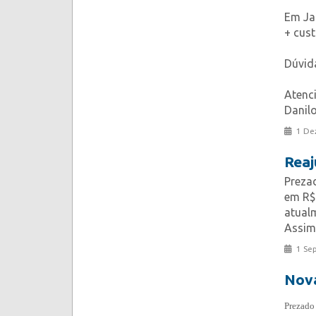
Em Ja
+ cust
Dúvida
Atenc
Danil
1 De
Reaj
Prezad
em R$ 
atual
Assim,
1 Se
Nova
Prezado 