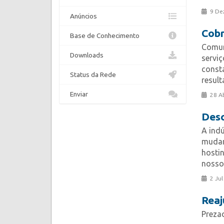
9 De
Anúncios
Cobr
Base de Conhecimento
Comun
Downloads
servi
const
Status da Rede
result
Enviar
28 A
Desc
A ind
mudan
hosti
nosso 
2 Jul
Reaj
Prezad