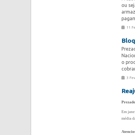
ou se
armaz
pagam
11 F
Bloq
Preza
Nacio
o pro
cobran
3 Fe
Reaj
Prezado
Em janei
média da
Atencio