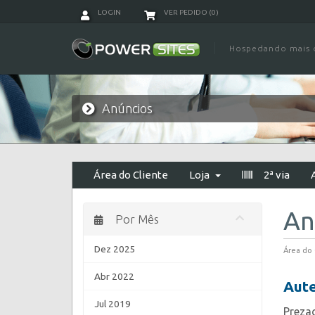
LOGIN
VER PEDIDO (
0
)
Hospedando mais d
Anúncios
Área do Cliente
Loja
2ª via
An
Por Mês
Dez 2025
Área do 
Abr 2022
Aute
Jul 2019
Prezad