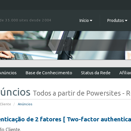
e 35.000 sites desde 2004
Início
Produtos
Anúncios
Base de Conhecimento
Status da Rede
Afilia
úncios
Todos a partir de Powersites -
Cliente
Anúncios
nticação de 2 fatores [ Two-factor authentica
o Cliente,