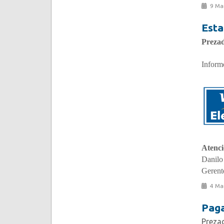
9 Ma
Esta
Prezad
Inform
Atenc
Danilo
Gerent
4 Ma
Paga
Prezad