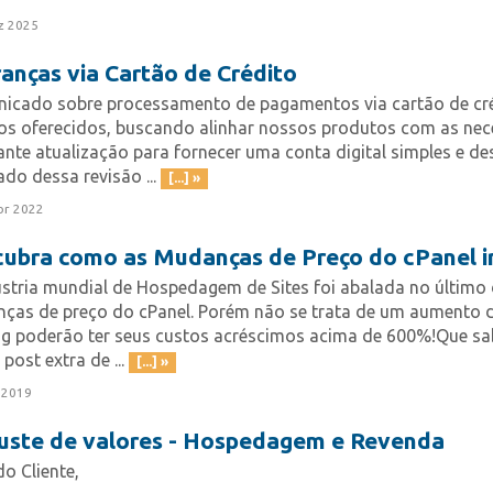
z 2025
anças via Cartão de Crédito
icado sobre processamento de pagamentos via cartão de cré
ços oferecidos, buscando alinhar nossos produtos com as n
ante atualização para fornecer uma conta digital simples e d
ado dessa revisão ...
[...] »
br 2022
ubra como as Mudanças de Preço do cPanel ir
ústria mundial de Hospedagem de Sites foi abalada no último 
ças de preço do cPanel. Porém não se trata de um aumento
ng poderão ter seus custos acréscimos acima de 600%!Que sab
post extra de ...
[...] »
 2019
uste de valores - Hospedagem e Revenda
o Cliente,